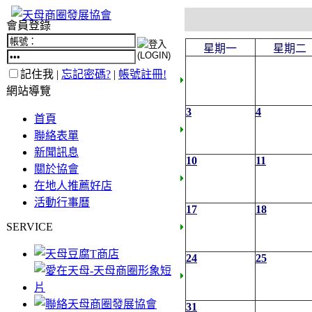
會員登錄
星期一
星期二
記住我 |
忘記密碼?
|
帳號註冊!
網站導覽
3
4
首頁
聯絡表單
新聞訊息
10
11
關於協會
在地人推薦好店
活動行事曆
17
18
SERVICE
24
25
31