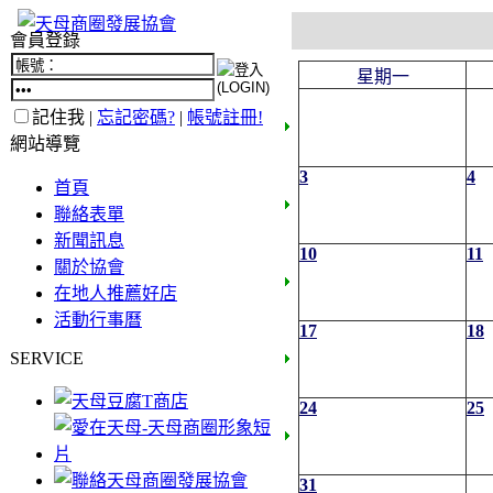
會員登錄
星期一
記住我 |
忘記密碼?
|
帳號註冊!
網站導覽
3
4
首頁
聯絡表單
新聞訊息
10
11
關於協會
在地人推薦好店
活動行事曆
17
18
SERVICE
24
25
31