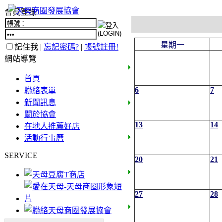
會員登錄
星期一
記住我 |
忘記密碼?
|
帳號註冊!
網站導覽
首頁
6
7
聯絡表單
新聞訊息
關於協會
13
14
在地人推薦好店
活動行事曆
SERVICE
20
21
27
28