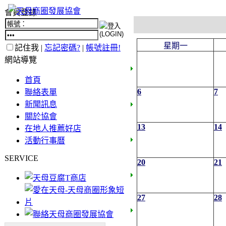
會員登錄
星期一
記住我 |
忘記密碼?
|
帳號註冊!
網站導覽
首頁
6
7
聯絡表單
新聞訊息
關於協會
13
14
在地人推薦好店
活動行事曆
SERVICE
20
21
27
28