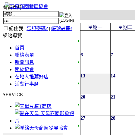
會員登錄
星期一
星期二
記住我 |
忘記密碼?
|
帳號註冊!
網站導覽
首頁
6
7
聯絡表單
新聞訊息
關於協會
13
14
在地人推薦好店
活動行事曆
SERVICE
20
21
27
28