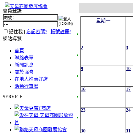
會員登錄
星期一
記住我 |
忘記密碼?
|
帳號註冊!
網站導覽
2
3
首頁
聯絡表單
新聞訊息
9
10
關於協會
在地人推薦好店
活動行事曆
16
17
SERVICE
23
24
30
31