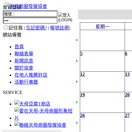
會員登錄
星期一
記住我 |
忘記密碼?
|
帳號註冊!
網站導覽
首頁
5
6
聯絡表單
新聞訊息
關於協會
12
13
在地人推薦好店
活動行事曆
SERVICE
19
20
26
27