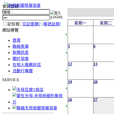
會員登錄
星期一
星期二
記住我 |
忘記密碼?
|
帳號註冊!
網站導覽
首頁
5
6
聯絡表單
新聞訊息
關於協會
12
13
在地人推薦好店
活動行事曆
SERVICE
19
20
26
27