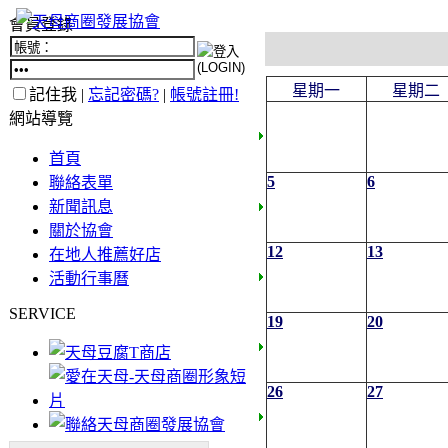
會員登錄
星期一
星期二
記住我 |
忘記密碼?
|
帳號註冊!
網站導覽
首頁
5
6
聯絡表單
新聞訊息
關於協會
12
13
在地人推薦好店
活動行事曆
SERVICE
19
20
26
27