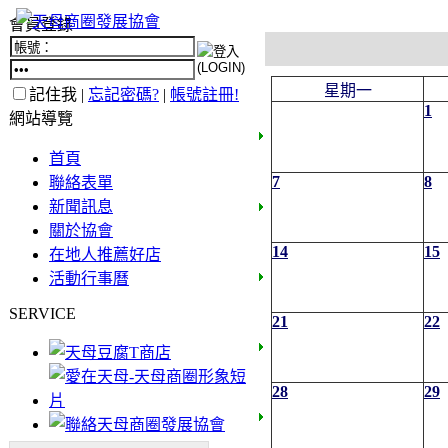
會員登錄
星期一
記住我 |
忘記密碼?
|
帳號註冊!
1
網站導覽
首頁
7
8
聯絡表單
新聞訊息
關於協會
14
15
在地人推薦好店
活動行事曆
SERVICE
21
22
28
29