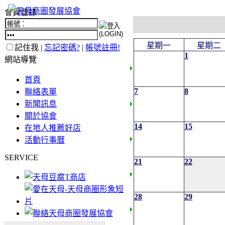
會員登錄
星期一
星期二
記住我 |
忘記密碼?
|
帳號註冊!
1
網站導覽
首頁
7
8
聯絡表單
新聞訊息
關於協會
14
15
在地人推薦好店
活動行事曆
SERVICE
21
22
28
29