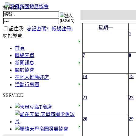
會員登錄
星期一
記住我 |
忘記密碼?
|
帳號註冊!
1
網站導覽
首頁
7
8
聯絡表單
新聞訊息
關於協會
14
15
在地人推薦好店
活動行事曆
SERVICE
21
22
28
29