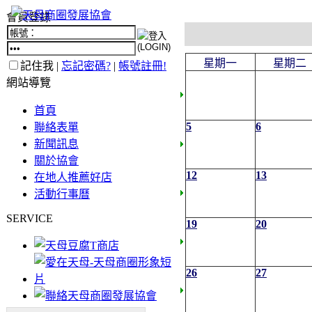
會員登錄
星期一
星期二
記住我 |
忘記密碼?
|
帳號註冊!
網站導覽
首頁
5
6
聯絡表單
新聞訊息
關於協會
12
13
在地人推薦好店
活動行事曆
SERVICE
19
20
26
27