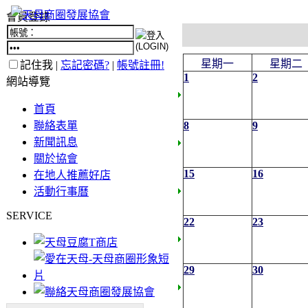
會員登錄
星期一
星期二
記住我 |
忘記密碼?
|
帳號註冊!
1
2
網站導覽
首頁
聯絡表單
8
9
新聞訊息
關於協會
15
16
在地人推薦好店
活動行事曆
SERVICE
22
23
29
30