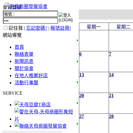
會員登錄
星期一
星期二
記住我 |
忘記密碼?
|
帳號註冊!
網站導覽
首頁
6
7
聯絡表單
新聞訊息
關於協會
13
14
在地人推薦好店
活動行事曆
SERVICE
20
21
27
28