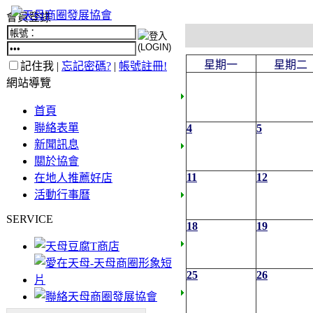
會員登錄
星期一
星期二
記住我 |
忘記密碼?
|
帳號註冊!
網站導覽
首頁
聯絡表單
4
5
新聞訊息
關於協會
11
12
在地人推薦好店
活動行事曆
SERVICE
18
19
25
26