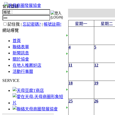
會員登錄
星期一
星期二
記住我 |
忘記密碼?
|
帳號註冊!
網站導覽
首頁
聯絡表單
4
5
新聞訊息
關於協會
11
12
在地人推薦好店
活動行事曆
SERVICE
18
19
25
26