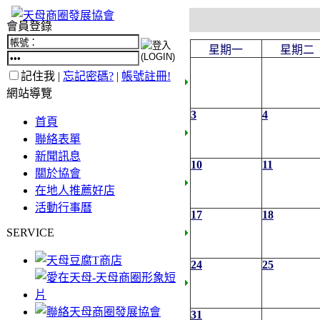
會員登錄
星期一
星期二
記住我 |
忘記密碼?
|
帳號註冊!
網站導覽
3
4
首頁
聯絡表單
新聞訊息
10
11
關於協會
在地人推薦好店
活動行事曆
17
18
SERVICE
24
25
31