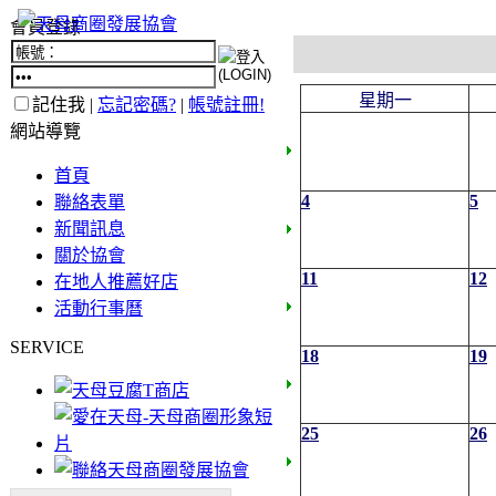
會員登錄
星期一
記住我 |
忘記密碼?
|
帳號註冊!
網站導覽
首頁
4
5
聯絡表單
新聞訊息
關於協會
11
12
在地人推薦好店
活動行事曆
SERVICE
18
19
25
26