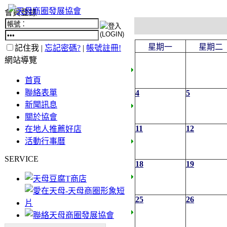
會員登錄
星期一
星期二
記住我 |
忘記密碼?
|
帳號註冊!
網站導覽
首頁
聯絡表單
4
5
新聞訊息
關於協會
11
12
在地人推薦好店
活動行事曆
SERVICE
18
19
25
26