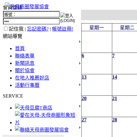
會員登錄
星期一
星期二
記住我 |
忘記密碼?
|
帳號註冊!
網站導覽
首頁
6
7
聯絡表單
新聞訊息
關於協會
13
14
在地人推薦好店
活動行事曆
SERVICE
20
21
27
28