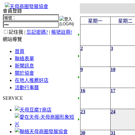
會員登錄
星期一
星期二
記住我 |
忘記密碼?
|
帳號註冊!
網站導覽
2
3
首頁
聯絡表單
新聞訊息
9
10
關於協會
在地人推薦好店
活動行事曆
16
17
SERVICE
23
24
30
31