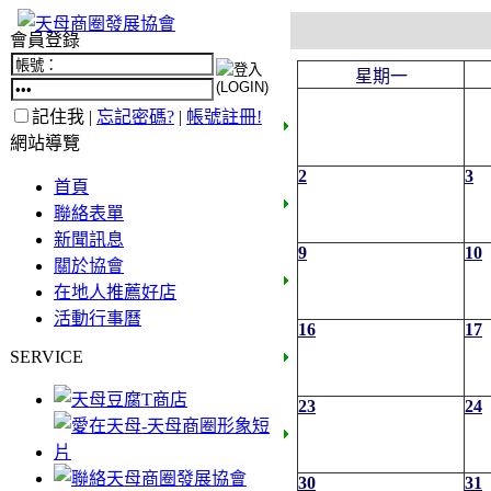
會員登錄
星期一
記住我 |
忘記密碼?
|
帳號註冊!
網站導覽
2
3
首頁
聯絡表單
新聞訊息
9
10
關於協會
在地人推薦好店
活動行事曆
16
17
SERVICE
23
24
30
31