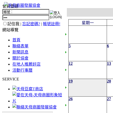
會員登錄
星期一
記住我 |
忘記密碼?
|
帳號註冊!
網站導覽
首頁
5
6
聯絡表單
新聞訊息
關於協會
12
13
在地人推薦好店
活動行事曆
SERVICE
19
20
26
27