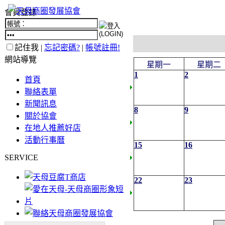
會員登錄
記住我 |
忘記密碼?
|
帳號註冊!
網站導覽
星期一
星期二
1
2
首頁
聯絡表單
新聞訊息
8
9
關於協會
在地人推薦好店
活動行事曆
15
16
SERVICE
22
23