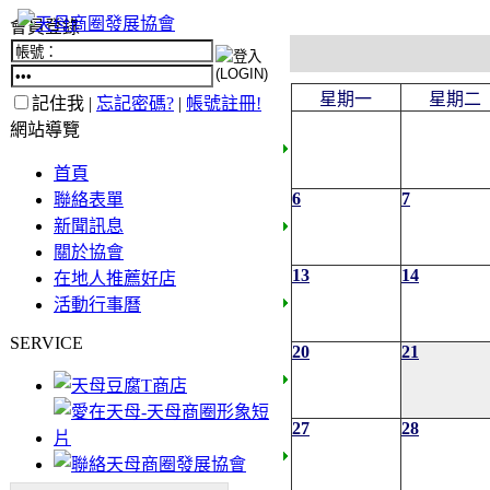
會員登錄
星期一
星期二
記住我 |
忘記密碼?
|
帳號註冊!
網站導覽
首頁
6
7
聯絡表單
新聞訊息
關於協會
13
14
在地人推薦好店
活動行事曆
SERVICE
20
21
27
28