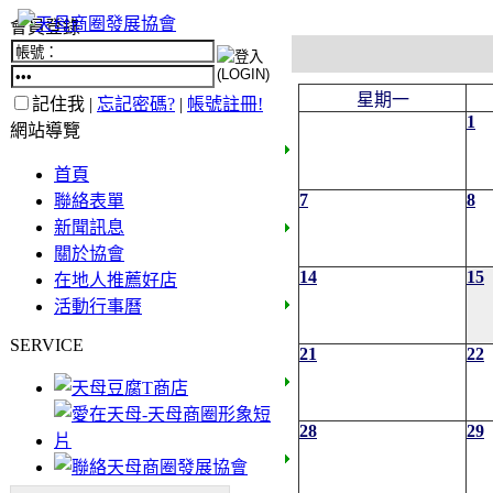
會員登錄
星期一
記住我 |
忘記密碼?
|
帳號註冊!
1
網站導覽
首頁
7
8
聯絡表單
新聞訊息
關於協會
14
15
在地人推薦好店
活動行事曆
SERVICE
21
22
28
29