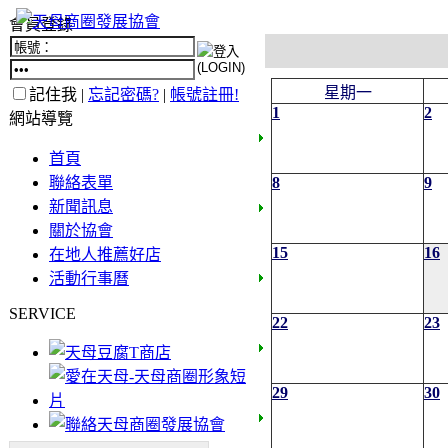
會員登錄
星期一
記住我 |
忘記密碼?
|
帳號註冊!
1
2
網站導覽
首頁
聯絡表單
8
9
新聞訊息
關於協會
15
16
在地人推薦好店
活動行事曆
SERVICE
22
23
29
30