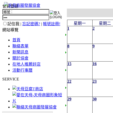
會員登錄
星期一
星期二
記住我 |
忘記密碼?
|
帳號註冊!
1
2
網站導覽
首頁
聯絡表單
8
9
新聞訊息
關於協會
15
16
在地人推薦好店
活動行事曆
SERVICE
22
23
29
30