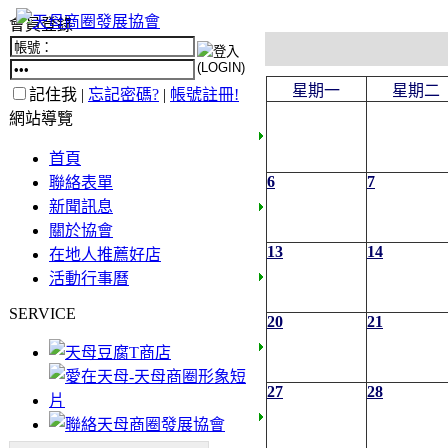
會員登錄
星期一
星期二
記住我 |
忘記密碼?
|
帳號註冊!
網站導覽
首頁
6
7
聯絡表單
新聞訊息
關於協會
13
14
在地人推薦好店
活動行事曆
SERVICE
20
21
27
28