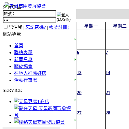
會員登錄
星期一
星期二
記住我 |
忘記密碼?
|
帳號註冊!
網站導覽
首頁
6
7
聯絡表單
新聞訊息
關於協會
13
14
在地人推薦好店
活動行事曆
SERVICE
20
21
27
28