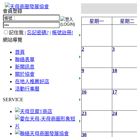
會員登錄
星期一
星期二
記住我 |
忘記密碼?
|
帳號註冊!
網站導覽
2
3
首頁
聯絡表單
新聞訊息
9
10
關於協會
在地人推薦好店
活動行事曆
16
17
SERVICE
23
24
30