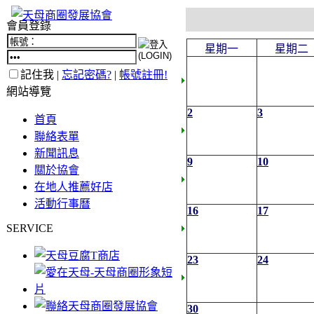
會員登錄
星期一
星期二
記住我 |
忘記密碼?
|
帳號註冊!
網站導覽
2
3
首頁
聯絡表單
新聞訊息
9
10
關於協會
在地人推薦好店
活動行事曆
16
17
SERVICE
23
24
30