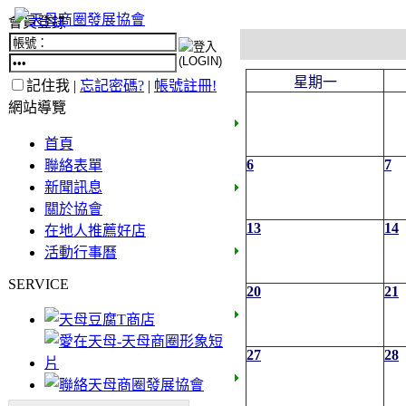
會員登錄
星期一
記住我 |
忘記密碼?
|
帳號註冊!
網站導覽
首頁
6
7
聯絡表單
新聞訊息
關於協會
13
14
在地人推薦好店
活動行事曆
SERVICE
20
21
27
28