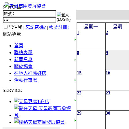
會員登錄
星期一
星期二
記住我 |
忘記密碼?
|
帳號註冊!
1
2
網站導覽
首頁
聯絡表單
8
9
新聞訊息
關於協會
15
16
在地人推薦好店
活動行事曆
SERVICE
22
23
29
30