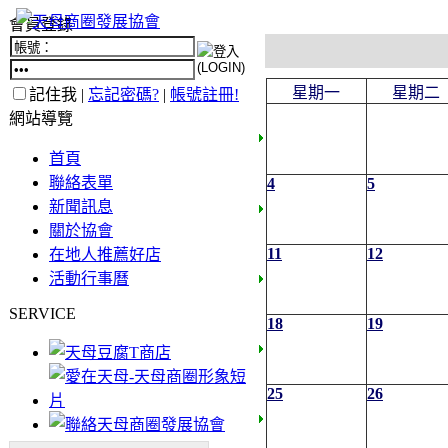
會員登錄
星期一
星期二
記住我 |
忘記密碼?
|
帳號註冊!
網站導覽
首頁
聯絡表單
4
5
新聞訊息
關於協會
11
12
在地人推薦好店
活動行事曆
SERVICE
18
19
25
26