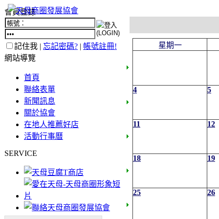
會員登錄
星期一
記住我 |
忘記密碼?
|
帳號註冊!
網站導覽
首頁
聯絡表單
4
5
新聞訊息
關於協會
11
12
在地人推薦好店
活動行事曆
SERVICE
18
19
25
26