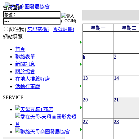
會員登錄
星期一
星期二
記住我 |
忘記密碼?
|
帳號註冊!
網站導覽
首頁
6
7
聯絡表單
新聞訊息
關於協會
13
14
在地人推薦好店
活動行事曆
SERVICE
20
21
27
28