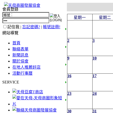
會員登錄
星期一
星期二
記住我 |
忘記密碼?
|
帳號註冊!
網站導覽
2
3
首頁
聯絡表單
新聞訊息
9
10
關於協會
在地人推薦好店
活動行事曆
16
17
SERVICE
23
24
30
31