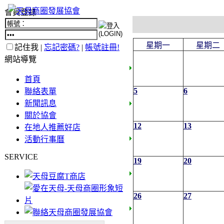
會員登錄
星期一
星期二
記住我 |
忘記密碼?
|
帳號註冊!
網站導覽
首頁
5
6
聯絡表單
新聞訊息
關於協會
12
13
在地人推薦好店
活動行事曆
SERVICE
19
20
26
27