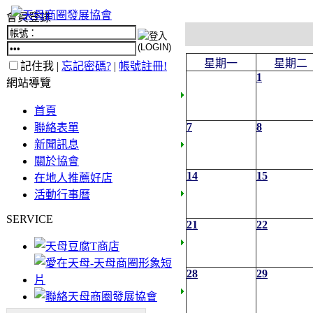
會員登錄
星期一
星期二
記住我 |
忘記密碼?
|
帳號註冊!
1
網站導覽
首頁
7
8
聯絡表單
新聞訊息
關於協會
14
15
在地人推薦好店
活動行事曆
SERVICE
21
22
28
29