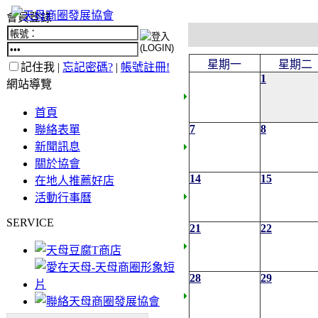
會員登錄
星期一
星期二
記住我 |
忘記密碼?
|
帳號註冊!
1
網站導覽
首頁
7
8
聯絡表單
新聞訊息
關於協會
14
15
在地人推薦好店
活動行事曆
SERVICE
21
22
28
29