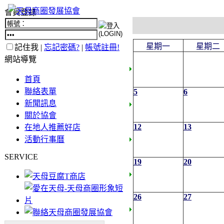
會員登錄
星期一
星期二
記住我 |
忘記密碼?
|
帳號註冊!
網站導覽
首頁
聯絡表單
5
6
新聞訊息
關於協會
12
13
在地人推薦好店
活動行事曆
SERVICE
19
20
26
27