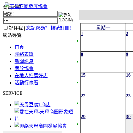
會員登錄
星期一
記住我 |
忘記密碼?
|
帳號註冊!
1
2
網站導覽
首頁
聯絡表單
8
9
新聞訊息
關於協會
15
16
在地人推薦好店
活動行事曆
SERVICE
22
23
29
30