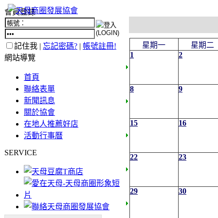
會員登錄
星期一
星期二
記住我 |
忘記密碼?
|
帳號註冊!
1
2
網站導覽
首頁
聯絡表單
8
9
新聞訊息
關於協會
15
16
在地人推薦好店
活動行事曆
SERVICE
22
23
29
30