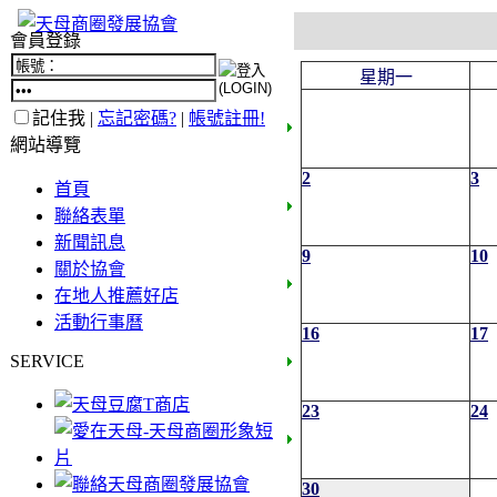
會員登錄
星期一
記住我 |
忘記密碼?
|
帳號註冊!
網站導覽
2
3
首頁
聯絡表單
新聞訊息
9
10
關於協會
在地人推薦好店
活動行事曆
16
17
SERVICE
23
24
30