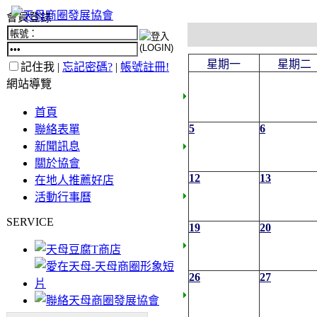
會員登錄
星期一
星期二
記住我 |
忘記密碼?
|
帳號註冊!
網站導覽
首頁
5
6
聯絡表單
新聞訊息
關於協會
12
13
在地人推薦好店
活動行事曆
SERVICE
19
20
26
27