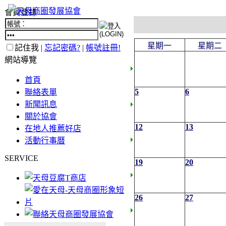
會員登錄
星期一
星期二
記住我 |
忘記密碼?
|
帳號註冊!
網站導覽
首頁
5
6
聯絡表單
新聞訊息
關於協會
12
13
在地人推薦好店
活動行事曆
SERVICE
19
20
26
27