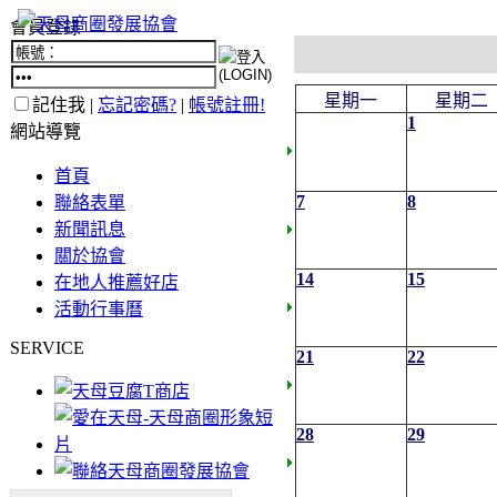
會員登錄
星期一
星期二
記住我 |
忘記密碼?
|
帳號註冊!
1
網站導覽
首頁
7
8
聯絡表單
新聞訊息
關於協會
14
15
在地人推薦好店
活動行事曆
SERVICE
21
22
28
29