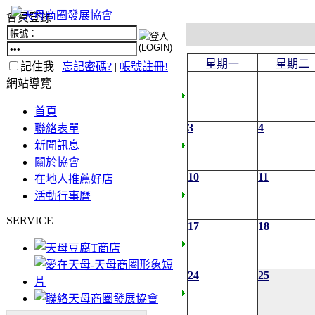
會員登錄
星期一
星期二
記住我 |
忘記密碼?
|
帳號註冊!
網站導覽
首頁
3
4
聯絡表單
新聞訊息
關於協會
10
11
在地人推薦好店
活動行事曆
SERVICE
17
18
24
25